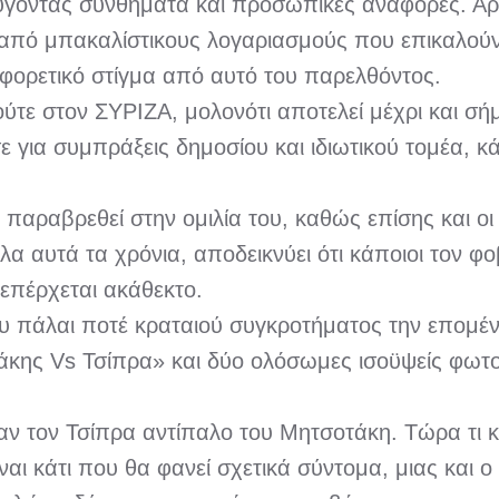
γοντας συνθήματα και προσωπικές αναφορές. Αρκέ
 από μπακαλίστικους λογαριασμούς που επικαλούντ
αφορετικό στίγμα από αυτό του παρελθόντος.
ύτε στον ΣΥΡΙΖΑ, μολονότι αποτελεί μέχρι και σή
για συμπράξεις δημοσίου και ιδιωτικού τομέα, κάτ
 παραβρεθεί στην ομιλία του, καθώς επίσης και ο
αυτά τα χρόνια, αποδεικνύει ότι κάποιοι τον φοβ
επέρχεται ακάθεκτο.
ου πάλαι ποτέ κραταιού συγκροτήματος την επομένη
τάκης Vs Τσίπρα» και δύο ολόσωμες ισοϋψείς φωτογ
ισαν τον Τσίπρα αντίπαλο του Μητσοτάκη. Τώρα τι
ίναι κάτι που θα φανεί σχετικά σύντομα, μιας και ο 