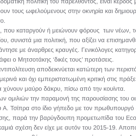
δοματική πολιτική του παρελθόντος, είναι κέρδος 
πουν τους ωφελούμενους στην οκνηρία και δημιου
ο.
, που καταργούν ή μειώνουν φόρους των νέων, τ
υ, συνιστά μια πολιτική, που αξίζει να επισημανθε
άντησε με άναρθρες κραυγές. Γενικόλογες κατηγορ
ράφει ο Μητσοτάκης ‘δικές τους’ προτάσεις.
ντιπολίτευση αποδεικνύεται κατώτερη των περιστά
νά και όχι εμπεριστατωμένη κριτική στις πράξεις
α χύνουν μαύρο δάκρυ, πίσω από την κουίντα.
ων ομιλιών την παραμονή της παρουσίασης του ο
υ Α. Τσίπρα στο ίδιο γήπεδο με τον πρωθυπουργό σ
σης, παρά την βαρύγδουπη προμετωπίδα του Econ
 καμιά σχέση δεν είχε με αυτόν του 2015-19. Αποπ