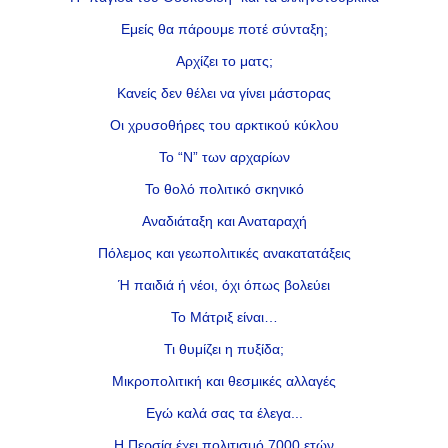
Εμείς θα πάρουμε ποτέ σύνταξη;
Αρχίζει το ματς;
Κανείς δεν θέλει να γίνει μάστορας
Οι χρυσοθήρες του αρκτικού κύκλου
Το “Ν” των αρχαρίων
Το θολό πολιτικό σκηνικό
Αναδιάταξη και Αναταραχή
Πόλεμος και γεωπολιτικές ανακατατάξεις
Ή παιδιά ή νέοι, όχι όπως βολεύει
Το Μάτριξ είναι…
Τι θυμίζει η πυξίδα;
Μικροπολιτική και θεσμικές αλλαγές
Εγώ καλά σας τα έλεγα...
Η Περσία έχει πολιτισμό 7000 ετών