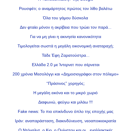
Ρουσφέτι; ο αναμάρτητος πρώτος τον λίθο βαλέτω
Όλα του γάμου δύσκολα
Δεν φταίει μόνον η ακρίβεια που τρώει τον παρά...
Για να μη γίνει η ακινησία κανονικότητα
Τιμολογείται σωστά η μεγάλη οικονομική αναταραχή;
Τάδε Έφη Ζαρατούστρα...
Ελλάδα 2.0 με Ίντερνετ που σέρνεται
200 χρόνια Μεσολόγγι και «Δημοσιογράφοι στον πόλεμο»
“Πράσινος” χορηγός;
Η μεγάλη εικόνα και το μικρό χωριό
Διαφωνώ, φεύγω και μιλάω !!!
Fake news: Το πιο επικίνδυνο όπλο της εποχής μας
Ιράν: αναπαράσταση, διακινδύνευση, νεοαποικιοκρατία
Ο Ντόναλντ, ο Κιρ, ο Ουίνστον και οι…εναλλακτικές