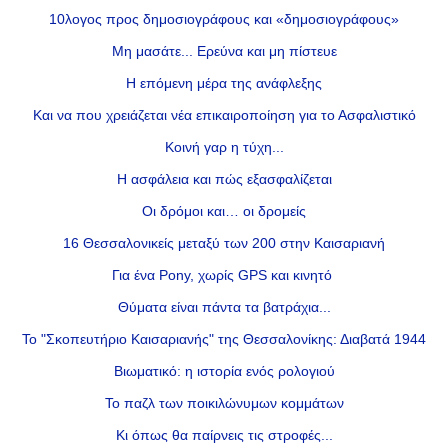
10λογος προς δημοσιογράφους και «δημοσιογράφους»
Μη μασάτε... Ερεύνα και μη πίστευε
Η επόμενη μέρα της ανάφλεξης
Και να που χρειάζεται νέα επικαιροποίηση για το Ασφαλιστικό
Κοινή γαρ η τύχη...
Η ασφάλεια και πώς εξασφαλίζεται
Οι δρόμοι και… οι δρομείς
16 Θεσσαλονικείς μεταξύ των 200 στην Καισαριανή
Για ένα Pony, χωρίς GPS και κινητό
Θύματα είναι πάντα τα βατράχια...
Το "Σκοπευτήριο Καισαριανής" της Θεσσαλονίκης: Διαβατά 1944
Βιωματικό: η ιστορία ενός ρολογιού
Το παζλ των ποικιλώνυμων κομμάτων
Κι όπως θα παίρνεις τις στροφές...